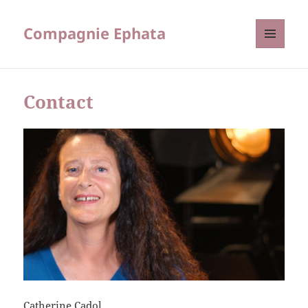
Compagnie Ephata
MENU
ET
WIDGETS
Contact
Catherine Cadol