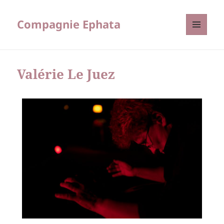
Compagnie Ephata
MENU
ET
WIDGETS
Valérie Le Juez