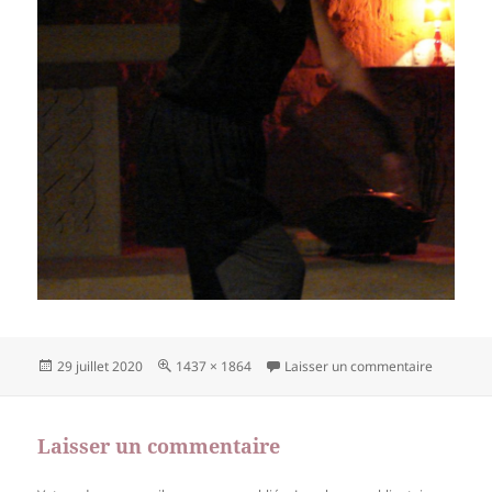
Publié
Taille
sur DSC0
29 juillet 2020
1437 × 1864
Laisser un commentaire
le
réelle
Laisser un commentaire