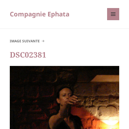
Compagnie Ephata
MENU
ET
WIDGETS
IMAGE SUIVANTE
DSC02381