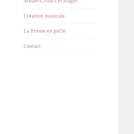
Ateliers, cours et stages
menu
Création musicale
La Presse en parle
Contact