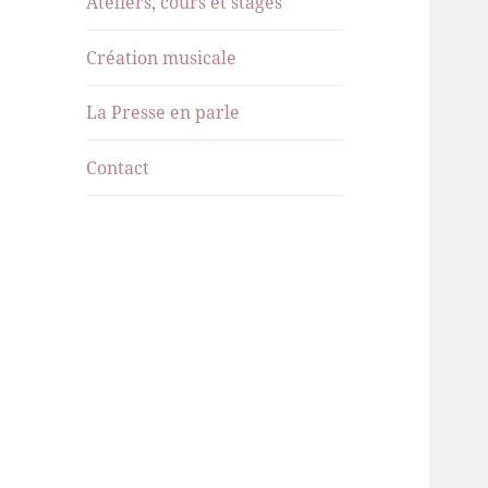
Ateliers, cours et stages
menu
Création musicale
La Presse en parle
Contact