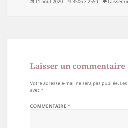
Publié
Taille
11 août 2020
3506 × 2550
Laisser 
le
réelle
Laisser un commentaire
Votre adresse e-mail ne sera pas publiée.
Les
avec
*
COMMENTAIRE
*