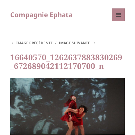
Compagnie Ephata
MENU
ET
WIDGETS
IMAGE PRÉCÉDENTE
IMAGE SUIVANTE
16640570_1262637883830269
_672689042112170700_n