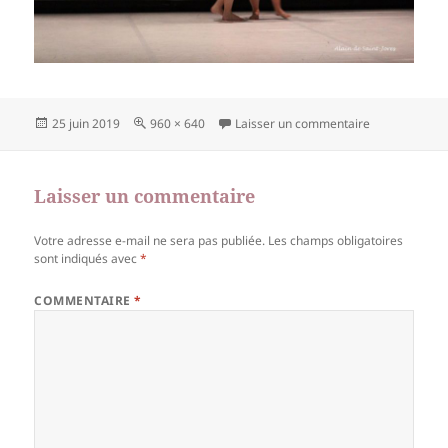
Publié
Taille
sur 1664057
25 juin 2019
960 × 640
Laisser un commentaire
le
réelle
Laisser un commentaire
Votre adresse e-mail ne sera pas publiée.
Les champs obligatoires
sont indiqués avec
*
COMMENTAIRE
*