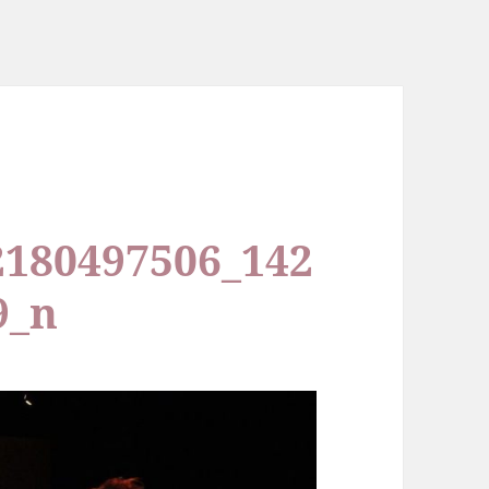
2180497506_142
9_n