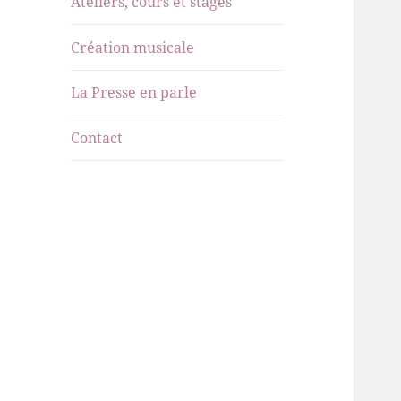
Ateliers, cours et stages
menu
Création musicale
La Presse en parle
Contact