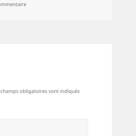
sur 16730308_1262632180497506_14243642044
commentaire
 champs obligatoires sont indiqués