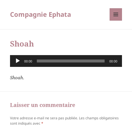
Compagnie Ephata
MENU
ET
WIDGETS
Shoah
Lecteur
00:00
00:00
audio
Shoah
.
Laisser un commentaire
Votre adresse e-mail ne sera pas publiée.
Les champs obligatoires
sont indiqués avec
*