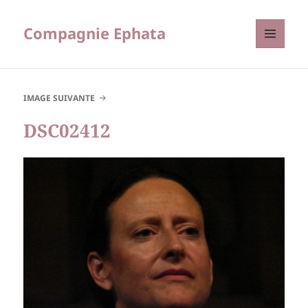
Compagnie Ephata
MENU
ET
WIDGETS
IMAGE SUIVANTE
DSC02412