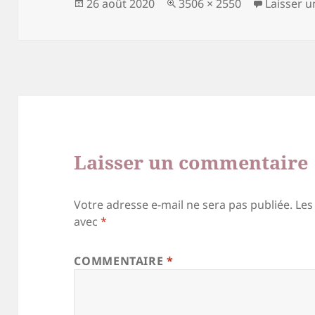
Publié
Taille
26 août 2020
3506 × 2550
Laisser 
le
réelle
Laisser un commentaire
Votre adresse e-mail ne sera pas publiée.
Les
avec
*
COMMENTAIRE
*