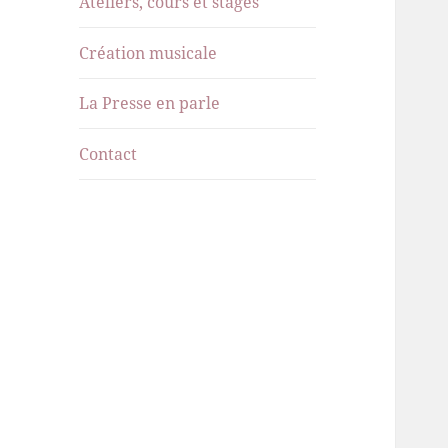
Ateliers, cours et stages
menu
Création musicale
La Presse en parle
Contact