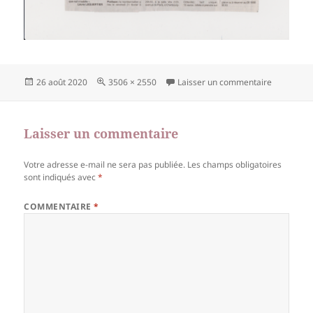
Publié
Taille
sur Numér
26 août 2020
3506 × 2550
Laisser un commentaire
le
réelle
Laisser un commentaire
Votre adresse e-mail ne sera pas publiée.
Les champs obligatoires
sont indiqués avec
*
COMMENTAIRE
*