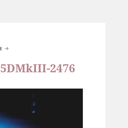
E
_5DMkIII-2476