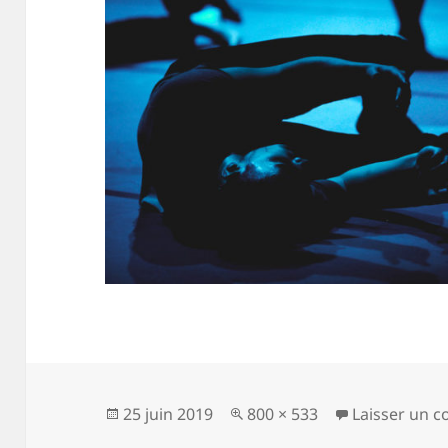
Publié
Taille
25 juin 2019
800 × 533
Laisser un 
le
réelle