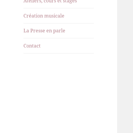
Ateliers, cours et stages
menu
Création musicale
La Presse en parle
Contact