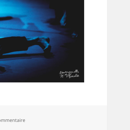
sur 20181212_121605_5DMkIII-2476
commentaire