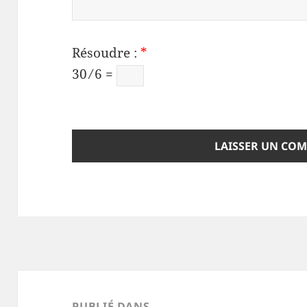
Résoudre :
*
30 ⁄ 6 =
Navigation
de
PUBLIÉ DANS