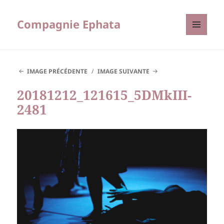
Compagnie Ephata
MENU
ET
WIDGETS
IMAGE PRÉCÉDENTE
IMAGE SUIVANTE
20181212_121615_5DMkIII-
2481